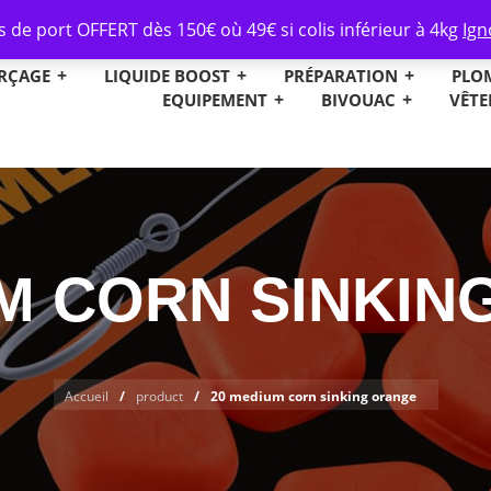
is inférieur à 4kg), 150€ sur les colis standard
-
Livraison in
s de port OFFERT dès 150€ où 49€ si colis inférieur à 4kg
Ign
RÇAGE
LIQUIDE BOOST
PRÉPARATION
PLO
EQUIPEMENT
BIVOUAC
VÊT
UM CORN SINKIN
Accueil
product
20 medium corn sinking orange