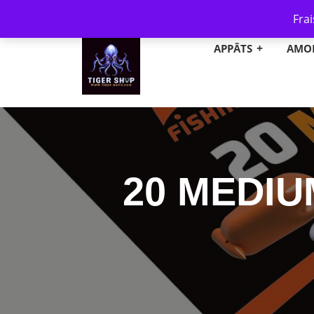
Frais de port OFFERT à partir de 49€ (col
Frai
APPÂTS
AMO
20 MEDI