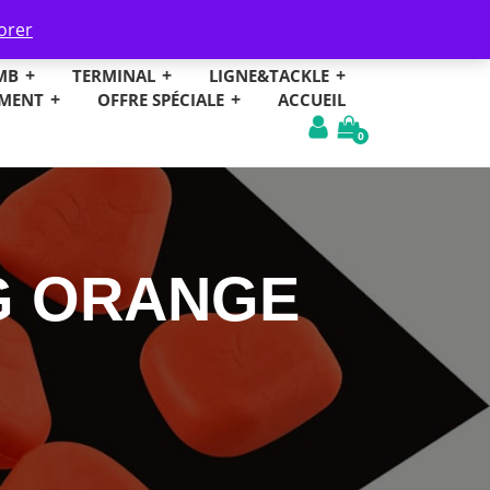
ternationale
orer
MB
TERMINAL
LIGNE&TACKLE
EMENT
OFFRE SPÉCIALE
ACCUEIL
0
G ORANGE