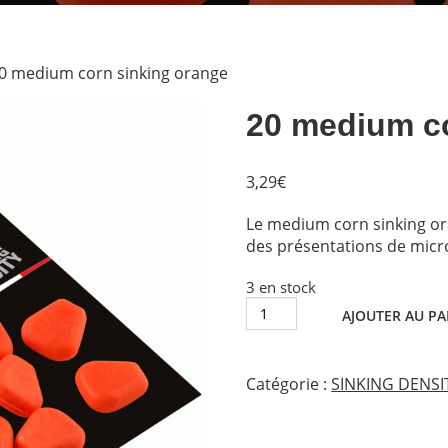
0 medium corn sinking orange
20 medium co
3,29
€
Le medium corn sinking or
des présentations de micr
3 en stock
quantité
AJOUTER AU PA
de
20
medium
Catégorie :
SINKING DENSI
corn
sinking
orange