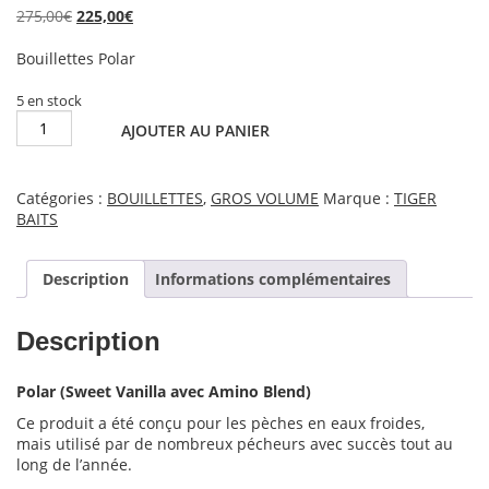
Le
Le
275,00
€
225,00
€
prix
prix
initial
actuel
Bouillettes Polar
était :
est :
275,00€.
225,00€.
5 en stock
quantité
AJOUTER AU PANIER
de
Bouillettes
Polar
Catégories :
BOUILLETTES
,
GROS VOLUME
Marque :
TIGER
10mm
BAITS
25kg
Description
Informations complémentaires
Description
Polar (Sweet Vanilla avec Amino Blend)
Ce produit a été conçu pour les pèches en eaux froides,
mais utilisé par de nombreux pécheurs avec succès tout au
long de l’année.