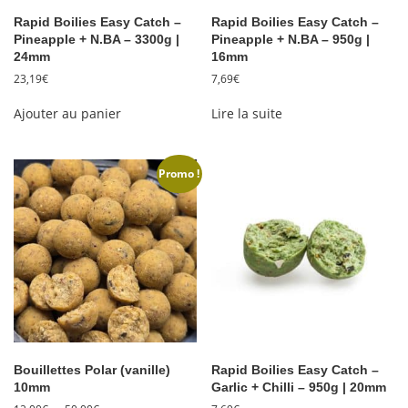
Rapid Boilies Easy Catch –
Rapid Boilies Easy Catch –
Pineapple + N.BA – 3300g |
Pineapple + N.BA – 950g |
24mm
16mm
23,19
€
7,69
€
Ajouter au panier
Lire la suite
Promo !
Bouillettes Polar (vanille)
Rapid Boilies Easy Catch –
10mm
Garlic + Chilli – 950g | 20mm