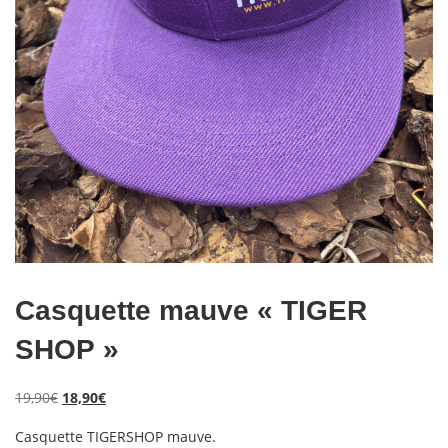
Casquette mauve « TIGER
SHOP »
Le
Le
19,90
€
18,90
€
prix
prix
initial
actuel
Casquette TIGERSHOP mauve.