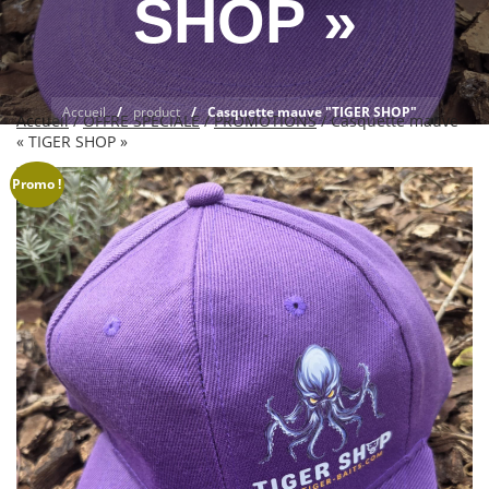
SHOP »
Accueil
product
Casquette mauve "TIGER SHOP"
Accueil
/
OFFRE SPÉCIALE
/
PROMOTIONS
/ Casquette mauve
« TIGER SHOP »
Promo !