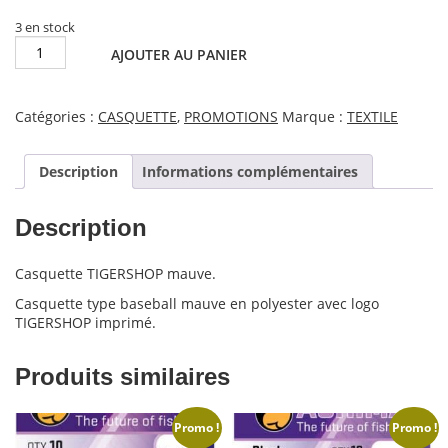
était :
est :
19,90€.
18,90€.
3 en stock
quantité
AJOUTER AU PANIER
de
Casquette
mauve
Catégories :
CASQUETTE
,
PROMOTIONS
Marque :
TEXTILE
"TIGER
SHOP"
Description
Informations complémentaires
Description
Casquette TIGERSHOP mauve.
Casquette type baseball mauve en polyester avec logo
TIGERSHOP imprimé.
Produits similaires
Promo !
Promo !