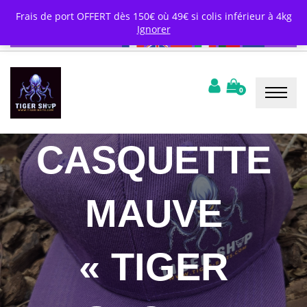
Frais de port OFFERT à partir de 49€ (colis inférieur à
Frais de port OFFERT dès 150€ où 49€ si colis inférieur à 4kg
4kg), 150€ sur les colis standard
-
Livraison
Ignorer
internationale
0
CASQUETTE
MAUVE
« TIGER