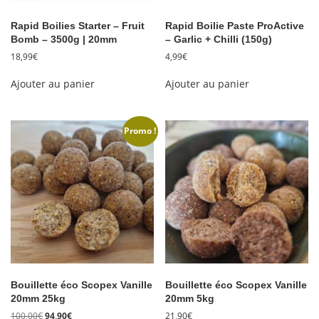
Rapid Boilies Starter – Fruit
Rapid Boilie Paste ProActive
Bomb – 3500g | 20mm
– Garlic + Chilli (150g)
18,99
€
4,99
€
Ajouter au panier
Ajouter au panier
Promo !
Bouillette éco Scopex Vanille
Bouillette éco Scopex Vanille
20mm 25kg
20mm 5kg
Le
Le
100,00
€
94,90
€
21,90
€