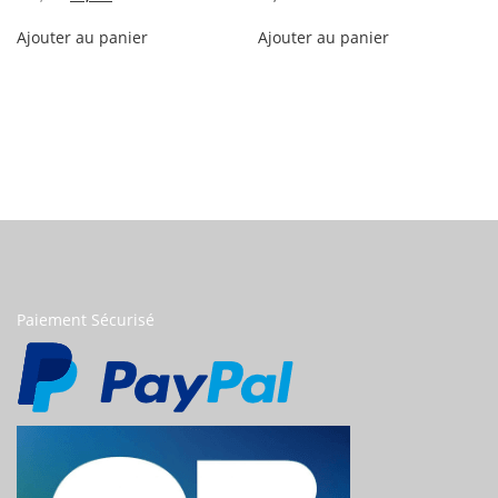
prix
prix
initial
actuel
Ajouter au panier
Ajouter au panier
était :
est :
100,00€.
94,90€.
Paiement Sécurisé