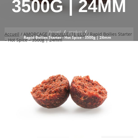
3500G | 24MM
Accueil
product
Accueil
/
AMORÇAGE
/
BOUILLETTE ÉCO
/ Rapid Boilies Starter
Rapid Boilies Starter - Hot Spice - 3500g | 24mm
– Hot Spice – 3500g | 24mm