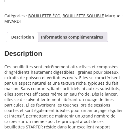
de
Rapid
Boilies
Catégories :
BOUILLETTE ÉCO
,
BOUILLETTE SOLUBLE
Marque :
Starter
MIVARDI
-
Hot
Spice
Description
Informations complémentaires
-
3500g
|
Description
24mm
Ces bouillettes sont extrêmement attractives et composées
d’ingrédients hautement digestibles : graines pour oiseaux,
extraits de poisson et véritables œufs. Elles se caractérisent
par un aspect naturel et une texture riche, typiques du fait
maison. Sans colorants, liants artificiels ni autres substituts,
elles sont très efficaces même en eau froide. Dès le lancer,
elles se dissolvent lentement, libérant un nuage de fines
particules. Elles favorisent les touches lors de sessions
courtes et sont également idéales pour un amorçage régulier
et intensif, permettant de maintenir un grand nombre de
carpes sur un même spot. Le principal atout de ces
bouillettes STARTER réside dans leur excellent rapport